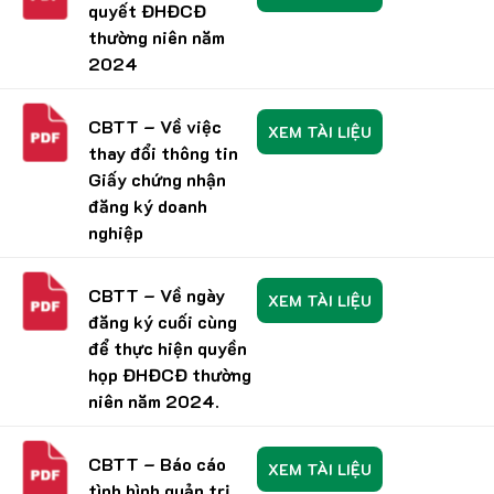
quyết ĐHĐCĐ
thường niên năm
2024
CBTT – Về việc
XEM TÀI LIỆU
thay đổi thông tin
Giấy chứng nhận
đăng ký doanh
nghiệp
CBTT – Về ngày
XEM TÀI LIỆU
đăng ký cuối cùng
để thực hiện quyền
họp ĐHĐCĐ thường
niên năm 2024.
CBTT – Báo cáo
XEM TÀI LIỆU
tình hình quản trị