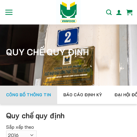
Bỏ
qua
nội
dung
QUY CHẾ QUY ĐỊNH
CÔNG BỐ THÔNG TIN
BÁO CÁO ĐỊNH KỲ
ĐẠI HỘI Đ
Quy chế quy định
Sắp xếp theo