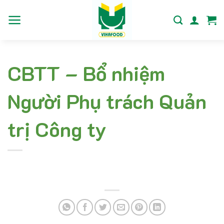
Bỏ
qua
nội
dung
CBTT – Bổ nhiệm
Người Phụ trách Quản
trị Công ty