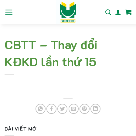
Bỏ
qua
nội
dung
CBTT – Thay đổi
KĐKD lần thứ 15
BÀI VIẾT MỚI