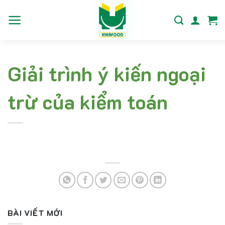
Bỏ
qua
nội
dung
Giải trình ý kiến ngoại
trừ của kiểm toán
BÀI VIẾT MỚI