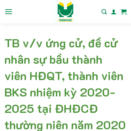
Bỏ
qua
nội
dung
TB v/v ứng cử, đề cử
nhân sự bầu thành
viên HĐQT, thành viên
BKS nhiệm kỳ 2020-
2025 tại ĐHĐCĐ
thường niên năm 2020